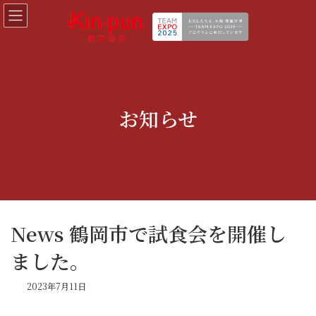
コ
ナ
ン
ビ
テ
ゲ
ン
ー
ツ
シ
へ
ョ
ス
ン
キ
に
お知らせ
ッ
移
プ
動
News 鶴岡市で試食会を開催し
ました。
2023年7月11日