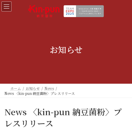
コ
ナ
ン
ビ
テ
ゲ
ン
ー
ツ
シ
へ
ョ
ス
ン
キ
に
お知らせ
ッ
移
プ
動
ホーム
お知らせ
News
News 〈kin-pun 納豆菌粉〉プレスリリース
News 〈kin-pun 納豆菌粉〉プ
レスリリース