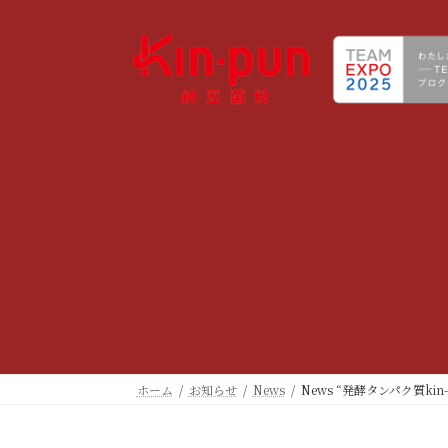
コ
ナ
ン
ビ
テ
ゲ
ン
ー
ツ
シ
へ
ョ
ス
ン
キ
に
ッ
移
プ
動
ホーム
お知らせ
News
News “発酵タンパク質ki