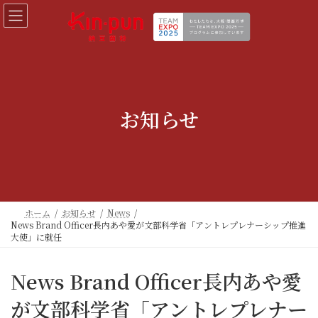
コ
ナ
ン
ビ
テ
ゲ
ン
ー
ツ
シ
へ
ョ
ス
ン
キ
に
お知らせ
ッ
移
プ
動
ホーム
お知らせ
News
News Brand Officer長内あや愛が文部科学省「アントレプレナーシップ推進
大使」に就任
News Brand Officer長内あや愛
が文部科学省「アントレプレナー