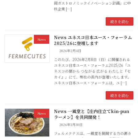
岡ガストロノミックイノベーション計画」に中
核企業 […]
続きを読む
News ユネスコ日本ユース・フォーラム
News
2025/26に登壇します
2026年2月4日
このたび、2026年2月8日（日）に開催される
ユネスコ日本ユース・フォーラム2025/26「ユ
ネスコの扉から つながる 広がる わたしと『セ
カイ』」にて、弊社の長内が登壇いたします。
ユネスコ日本ユース・フォーラムは、ユ […]
続きを読む
News 一風堂と【庄内仕立てkin-pun
News
ラーメン】を共同開発！
2026年1月30日
フェルメクテスは、一風堂を展開する力の源カ