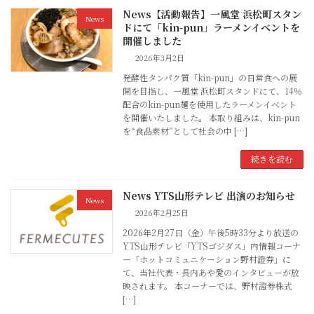
News【活動報告】一風堂 浜松町スタン
News
ドにて「kin-pun」ラーメンイベントを
開催しました
2026年3月2日
発酵性タンパク質「kin-pun」の日常食への展
開を目指し、一風堂 浜松町スタンドにて、14％
配合のkin-pun麺を使用したラーメンイベント
を開催いたしました。 本取り組みは、kin-pun
を“食品素材”として社会の中 […]
続きを読む
News YTS山形テレビ 出演のお知らせ
News
2026年2月25日
2026年2月27日（金）午後5時33分より放送の
YTS山形テレビ「YTSゴジダス」内情報コーナ
ー「ホットコミュニケーション野村證券」に
て、当社代表・長内あや愛のインタビューが放
映されます。 本コーナーでは、野村證券株式
[…]