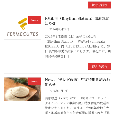
続きを読む
FM山形（Rhythm Station）出演のお
News
知らせ
2026年2月24日
2026年2月25日（水）放送のFM山形
（Rhythm Station）「WAVE4 yamagata
EXCEED」内「LIVE TALK VALUEN」に、弊
社 長内あや愛が出演いたします。 番組では、鶴
岡発の発酵性 […]
続きを読む
News【テレビ放送】YBC特別番組のお
News
知らせ
2026年2月17日
山形放送（YBC）にて、「鶴岡ガストロノミッ
クイノベーション事業始動」特別番組の放送が
決定いたしました。 当社は、令和6年度地方大
学・地域産業創生交付金事業に採択された「鶴