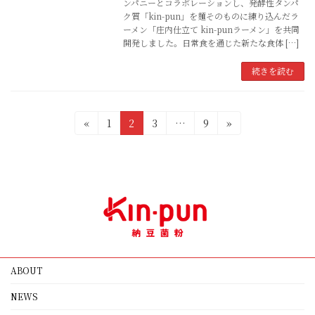
ンパニーとコラボレーションし、発酵性タンパ
ク質「kin-pun」を麺そのものに練り込んだラ
ーメン「庄内仕立て kin-punラーメン」を共同
開発しました。日常食を通じた新たな食体 […]
続きを読む
投
固
固
固
固
«
1
2
3
…
9
»
定
定
定
定
稿
ペ
ペ
ペ
ペ
の
ー
ー
ー
ー
ジ
ジ
ジ
ジ
ペ
ー
ジ
送
ABOUT
り
NEWS