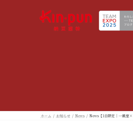
コ
ナ
ン
ビ
テ
ゲ
ン
ー
ツ
シ
へ
ョ
ス
ン
キ
に
ッ
移
プ
動
ホーム
お知らせ
News
News【1日限定｜一風堂×